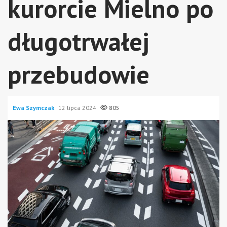
kurorcie Mielno po
długotrwałej
przebudowie
Ewa Szymczak
12 lipca 2024
805