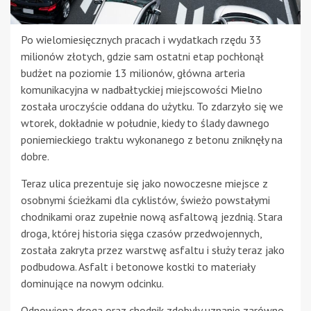
Po wielomiesięcznych pracach i wydatkach rzędu 33
milionów złotych, gdzie sam ostatni etap pochłonął
budżet na poziomie 13 milionów, główna arteria
komunikacyjna w nadbałtyckiej miejscowości Mielno
została uroczyście oddana do użytku. To zdarzyło się we
wtorek, dokładnie w południe, kiedy to ślady dawnego
poniemieckiego traktu wykonanego z betonu zniknęły na
dobre.
Teraz ulica prezentuje się jako nowoczesne miejsce z
osobnymi ścieżkami dla cyklistów, świeżo powstałymi
chodnikami oraz zupełnie nową asfaltową jezdnią. Stara
droga, której historia sięga czasów przedwojennych,
została zakryta przez warstwę asfaltu i służy teraz jako
podbudowa. Asfalt i betonowe kostki to materiały
dominujące na nowym odcinku.
Odnowiona droga oraz chodnik zdobyły uznanie zarówno