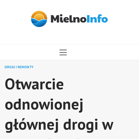
Przejdź
do
treści
MENU
GŁÓWNE
DROGI I REMONTY
Otwarcie
odnowionej
głównej drogi w