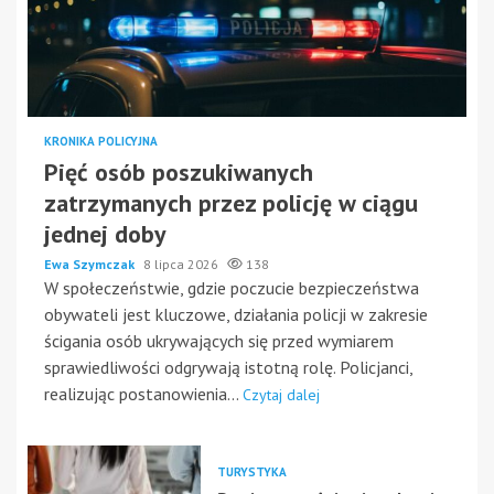
KRONIKA POLICYJNA
Pięć osób poszukiwanych
zatrzymanych przez policję w ciągu
jednej doby
Ewa Szymczak
8 lipca 2026
138
W społeczeństwie, gdzie poczucie bezpieczeństwa
obywateli jest kluczowe, działania policji w zakresie
ścigania osób ukrywających się przed wymiarem
sprawiedliwości odgrywają istotną rolę. Policjanci,
realizując postanowienia...
Czytaj dalej
TURYSTYKA