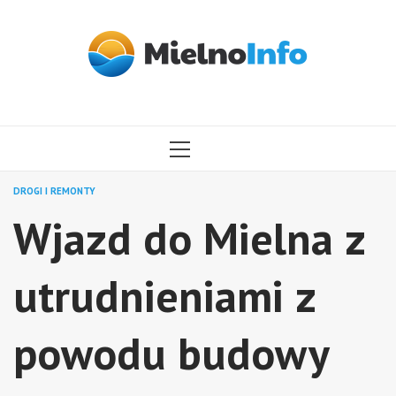
Przejdź
do
treści
MENU
GŁÓWNE
DROGI I REMONTY
Wjazd do Mielna z
utrudnieniami z
powodu budowy