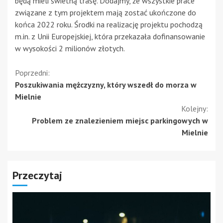
będą mieli świetną trasę. Dodajmy, że wszystkie prace
związane z tym projektem mają zostać ukończone do
końca 2022 roku. Środki na realizację projektu pochodzą
m.in. z Unii Europejskiej, która przekazała dofinansowanie
w wysokości 2 milionów złotych.
Kontynuuj
Poprzedni:
Poszukiwania mężczyzny, który wszedł do morza w
czytanie
Mielnie
Kolejny:
Problem ze znalezieniem miejsc parkingowych w
Mielnie
Przeczytaj