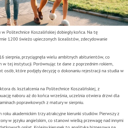
 w Politechnice Koszalińskiej dobiegły końca. Na tę
rnie 1200 świeżo upieczonych licealistów, zdecydowanie
.
16 sierpnia, przyciągnęła wielu ambitnych abiturientów, co
w tej instytucji. Porównując te dane z poprzednim rokiem,
sób, które podjęły decyzję o dokonaniu rejestracji na studia w
ktora ds. kształcenia na Politechnice Koszalińskiej, z
ację naboru aż do końca września, uczelnia otwiera drzwi dla
zaminach poprawkowych z matury w sierpniu.
roku akademickim trzy atrakcyjne kierunki studiów. Pierwszy z
dzony w języku angielskim, co stanowi wielką przewagę nad innymi
atkowych opłat. Kolejny kierunek to analityka biznesowa na