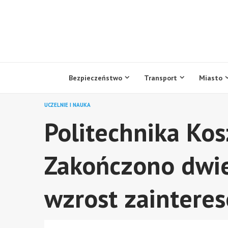
Przejdź
do
treści
Bezpieczeństwo
Transport
Miasto
UCZELNIE I NAUKA
Politechnika Kos
Zakończono dwie 
wzrost zaintere