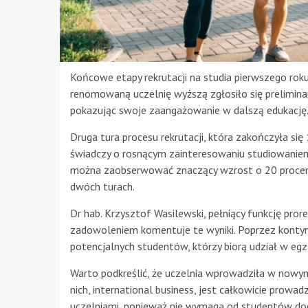
Końcowe etapy rekrutacji na studia pierwszego roku
renomowaną uczelnię wyższą zgłosiło się prelimina
pokazując swoje zaangażowanie w dalszą edukację
Druga tura procesu rekrutacji, która zakończyła się 
świadczy o rosnącym zainteresowaniu studiowaniem 
można zaobserwować znaczący wzrost o 20 procent o
dwóch turach.
Dr hab. Krzysztof Wasilewski, pełniący funkcję prore
zadowoleniem komentuje te wyniki. Poprzez kontynu
potencjalnych studentów, którzy biorą udział w eg
Warto podkreślić, że uczelnia wprowadziła w nowym 
nich, international business, jest całkowicie prowa
uczelniami, ponieważ nie wymaga od studentów dod