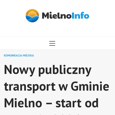
Przejdź
do
treści
MENU
GŁÓWNE
KOMUNIKACJA MIEJSKA
Nowy publiczny
transport w Gminie
Mielno – start od