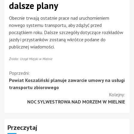
dalsze plany
Obecnie trwają ostatnie prace nad uruchomieniem
nowego systemu transportu, aby zdążyć przed
początkiem roku. Dalsze szczegóły dotyczące rozkładów
jazdy i przystanków zostaną wkrótce podane do
publicznej wiadomości.
Źródło: Urząd Miejski w Mielnie
Kontynuuj
Poprzedni:
Powiat Koszaliński planuje zawarcie umowy na usługi
czytanie
transportu zbiorowego
Kolejny:
NOC SYLWESTROWA NAD MORZEM W MIELNIE
Przeczytaj