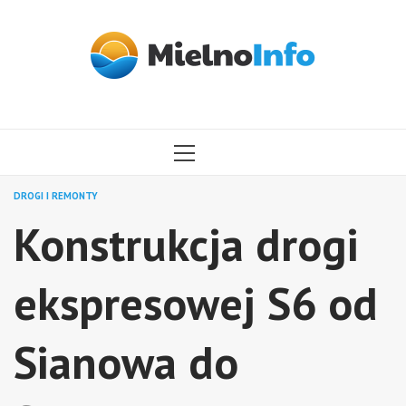
Przejdź
do
treści
MENU
GŁÓWNE
DROGI I REMONTY
Konstrukcja drogi
ekspresowej S6 od
Sianowa do