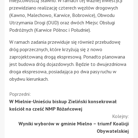
miejscowością Sławno. W ramach tej ważnej inwestycji
przewidziano realizację czterech węzłów drogowych
(Kawno, Malechowo, Karwice, Bobrowice), Obwodu
Utrzymania Drogi (OUD) oraz dwóch Miejsc Obsługi
Podróżnych (Karwice Północ i Południe).
W ramach zadania przewiduje się również przebudowę
dróg poprzecznych, które krzyżują się z nowo
zaprojektowaną drogą ekspresową. Ponadto planowana
jest budowa dróg dojazdowych. Będzie to dwujezdniowa
droga ekspresowa, posiadająca po dwa pasy ruchu w
obydwu kierunkach.
Kontynuuj
Poprzedni:
W Mielnie-Unieściu biskup Zieliński konsekrował
czytanie
kościół na cześć NMP Różańcowej
Kolejny:
Wyniki wyborów w gminie Mielno – triumf Koalicji
Obywatelskiej