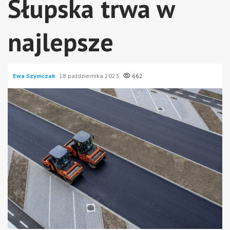
Słupska trwa w
najlepsze
Ewa Szymczak
18 października 2023
662