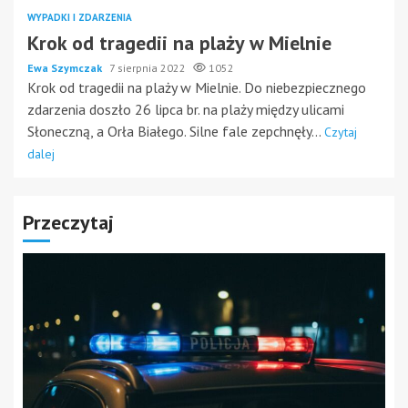
WYPADKI I ZDARZENIA
Krok od tragedii na plaży w Mielnie
Ewa Szymczak
7 sierpnia 2022
1052
Krok od tragedii na plaży w Mielnie. Do niebezpiecznego
zdarzenia doszło 26 lipca br. na plaży między ulicami
Słoneczną, a Orła Białego. Silne fale zepchnęły...
Czytaj
dalej
Przeczytaj