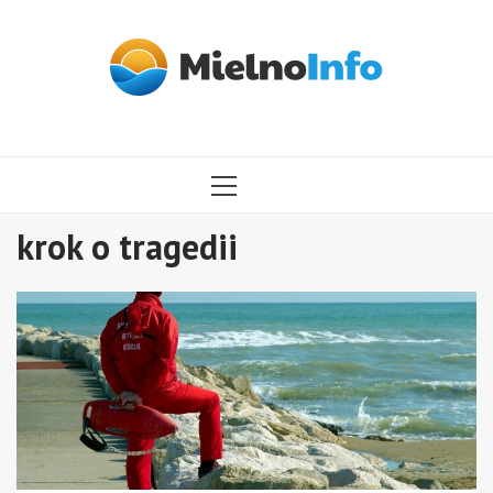
Przejdź
do
treści
MENU
GŁÓWNE
krok o tragedii